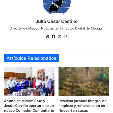
Julio César Castillo
Director de Meoqui Noticias, el Periódico Digital de Meoqui.
We
Fa
X
Ins
bsi
ce
tag
te
bo
ra
ok
m
Artículos Relacionados
Anuncian Miriam Soto y
Realizan jornada integral de
Jesús Carrillo apertura de un
limpieza y reforestación en
nuevo Comedor Comunitario
Nuevo San Lucas