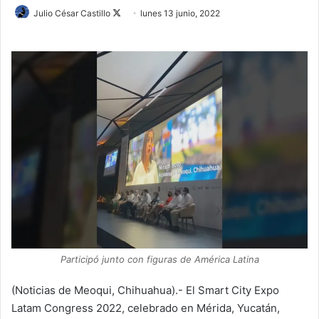
Julio César Castillo
F
lunes 13 junio, 2022
o
l
l
o
w
o
n
X
Participó junto con figuras de América Latina
(Noticias de Meoqui, Chihuahua).- El Smart City Expo
Latam Congress 2022, celebrado en Mérida, Yucatán,