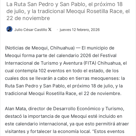
La Ruta San Pedro y San Pablo, el próximo 18
de julio, y la tradicional Meoqui Rosetilla Race, el
22 de noviembre
Julio César Castillo
F
jueves 12 febrero, 2026
o
l
(Noticias de Meoqui, Chihuahua) — El municipio de
l
Meoqui forma parte del calendario 2026 del Festival
o
Internacional de Turismo y Aventura (FITA) Chihuahua, el
w
cual contempla 102 eventos en todo el estado, de los
o
cuales dos se llevarán a cabo en tierras meoquenses: la
n
Ruta San Pedro y San Pablo, el próximo 18 de julio, y la
X
tradicional Meoqui Rosetilla Race, el 22 de noviembre.
Alan Mata, director de Desarrollo Económico y Turismo,
destacó la importancia de que Meoqui esté incluido en
este calendario internacional, ya que esto permitirá atraer
visitantes y fortalecer la economía local. “Estos eventos