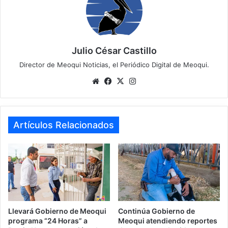
Julio César Castillo
Director de Meoqui Noticias, el Periódico Digital de Meoqui.
We
Fa
X
Ins
bsi
ce
tag
te
bo
ra
ok
m
Artículos Relacionados
Llevará Gobierno de Meoqui
Continúa Gobierno de
programa “24 Horas” a
Meoqui atendiendo reportes