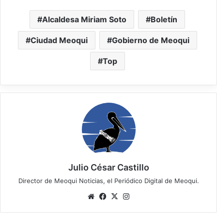
Alcaldesa Miriam Soto
Boletín
Ciudad Meoqui
Gobierno de Meoqui
Top
Julio César Castillo
Director de Meoqui Noticias, el Periódico Digital de Meoqui.
We
Fa
X
Ins
bsi
ce
tag