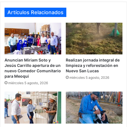
te
bo
ra
ok
m
Artículos Relacionados
Anuncian Miriam Soto y
Realizan jornada integral de
Jesús Carrillo apertura de un
limpieza y reforestación en
nuevo Comedor Comunitario
Nuevo San Lucas
para Meoqui
miércoles 5 agosto, 2026
miércoles 5 agosto, 2026