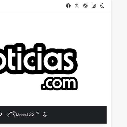
Facebook
X
WordPress
Instagram
Switch ski
℃
32
Switch skin
D
Meoqui