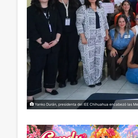
Yanko Durán, presidenta del IEE Chihuahua encabezó las Mes