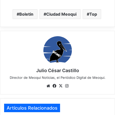
Boletín
Ciudad Meoqui
Top
Julio César Castillo
Director de Meoqui Noticias, el Periódico Digital de Meoqui.
We
Fa
X
Ins
bsi
ce
tag
te
bo
ra
ok
m
Artículos Relacionados