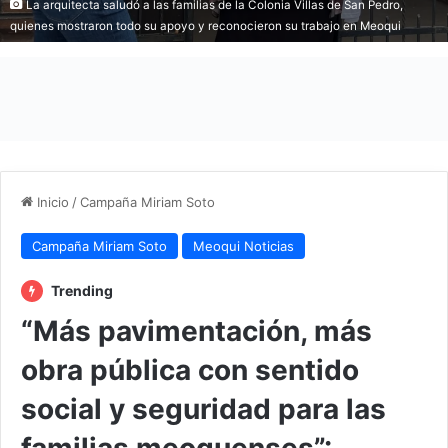
La arquitecta saludó a las familias de la Colonia Villas de San Pedro,
quienes mostraron todo su apoyo y reconocieron su trabajo en Meoqui
Inicio
/
Campaña Miriam Soto
Campaña Miriam Soto
Meoqui Noticias
Trending
“Más pavimentación, más
obra pública con sentido
social y seguridad para las
familias meoquenses”: