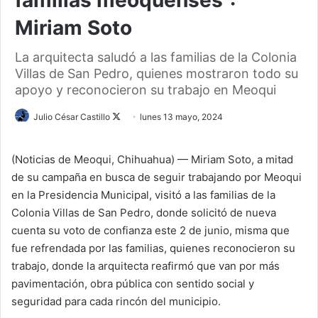
Miriam Soto
La arquitecta saludó a las familias de la Colonia
Villas de San Pedro, quienes mostraron todo su
apoyo y reconocieron su trabajo en Meoqui
Julio César Castillo
F
lunes 13 mayo, 2024
o
l
(Noticias de Meoqui, Chihuahua) — Miriam Soto, a mitad
l
de su campaña en busca de seguir trabajando por Meoqui
o
en la Presidencia Municipal, visitó a las familias de la
w
Colonia Villas de San Pedro, donde solicitó de nueva
o
cuenta su voto de confianza este 2 de junio, misma que
n
fue refrendada por las familias, quienes reconocieron su
X
trabajo, donde la arquitecta reafirmó que van por más
pavimentación, obra pública con sentido social y
seguridad para cada rincón del municipio.