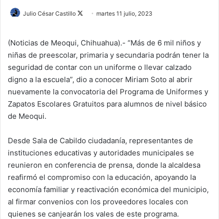
Julio César Castillo
F
martes 11 julio, 2023
o
l
(Noticias de Meoqui, Chihuahua).- “Más de 6 mil niños y
l
niñas de preescolar, primaria y secundaria podrán tener la
o
seguridad de contar con un uniforme o llevar calzado
w
digno a la escuela”, dio a conocer Miriam Soto al abrir
o
nuevamente la convocatoria del Programa de Uniformes y
n
Zapatos Escolares Gratuitos para alumnos de nivel básico
X
de Meoqui.
Desde Sala de Cabildo ciudadanía, representantes de
instituciones educativas y autoridades municipales se
reunieron en conferencia de prensa, donde la alcaldesa
reafirmó el compromiso con la educación, apoyando la
economía familiar y reactivación económica del municipio,
al firmar convenios con los proveedores locales con
quienes se canjearán los vales de este programa.