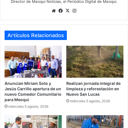
Director de Meoqui Noticias, el Periódico Digital de Meoqui.
We
Fa
X
Ins
bsi
ce
tag
te
bo
ra
ok
m
Artículos Relacionados
Anuncian Miriam Soto y
Realizan jornada integral de
Jesús Carrillo apertura de un
limpieza y reforestación en
nuevo Comedor Comunitario
Nuevo San Lucas
para Meoqui
miércoles 5 agosto, 2026
miércoles 5 agosto, 2026