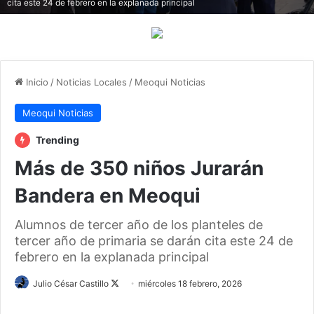
cita este 24 de febrero en la explanada principal
Inicio
/
Noticias Locales
/
Meoqui Noticias
Meoqui Noticias
Trending
Más de 350 niños Jurarán
Bandera en Meoqui
Alumnos de tercer año de los planteles de
tercer año de primaria se darán cita este 24 de
febrero en la explanada principal
Julio César Castillo
F
miércoles 18 febrero, 2026
o