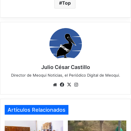
Top
Julio César Castillo
Director de Meoqui Noticias, el Periódico Digital de Meoqui.
We
Fa
X
Ins
bsi
ce
tag
te
bo
ra
ok
m
Artículos Relacionados