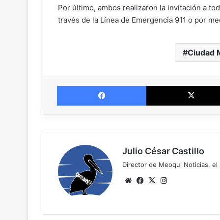
Por último, ambos realizaron la invitación a to
través de la Línea de Emergencia 911 o por med
Ciudad 
Facebook
Julio César Castillo
Director de Meoqui Noticias, el 
We
Fa
X
Ins
bsi
ce
tag
te
bo
ra
ok
m