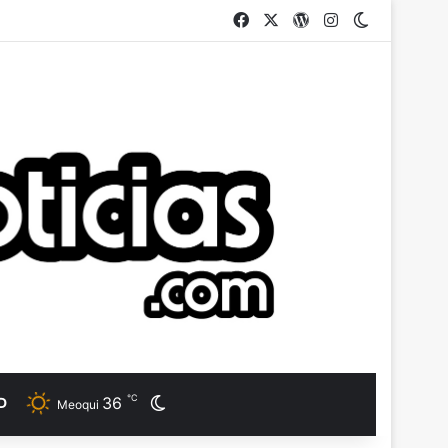
Facebook
X
WordPress
Instagram
Switch ski
℃
36
D
Switch skin
Meoqui