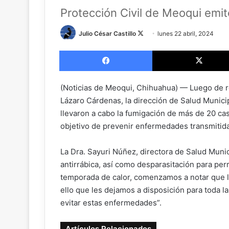
Protección Civil de Meoqui em
Julio César Castillo
F
lunes 22 abril, 2024
o
Facebook
l
l
o
(Noticias de Meoqui, Chihuahua) — Luego de re
w
Lázaro Cárdenas, la dirección de Salud Munici
o
llevaron a cabo la fumigación de más de 20 ca
n
objetivo de prevenir enfermedades transmitida
X
La Dra. Sayuri Núñez, directora de Salud Muni
antirrábica, así como desparasitación para pe
temporada de calor, comenzamos a notar que la 
ello que les dejamos a disposición para toda l
evitar estas enfermedades”.
Artículos Relacionados