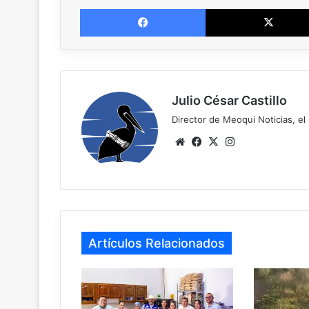
Facebook
Julio César Castillo
Director de Meoqui Noticias, el 
We
Fa
X
Ins
bsi
ce
tag
te
bo
ra
ok
m
Artículos Relacionados