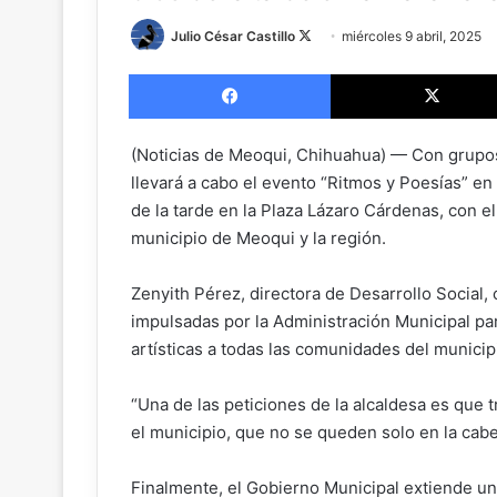
Julio César Castillo
F
miércoles 9 abril, 2025
o
Facebook
l
l
o
(Noticias de Meoqui, Chihuahua) — Con grupos
w
llevará a cabo el evento “Ritmos y Poesías” en 
o
de la tarde en la Plaza Lázaro Cárdenas, con e
n
municipio de Meoqui y la región.
X
Zenyith Pérez, directora de Desarrollo Social
impulsadas por la Administración Municipal para
artísticas a todas las comunidades del municip
“Una de las peticiones de la alcaldesa es que
el municipio, que no se queden solo en la cabe
Finalmente, el Gobierno Municipal extiende una