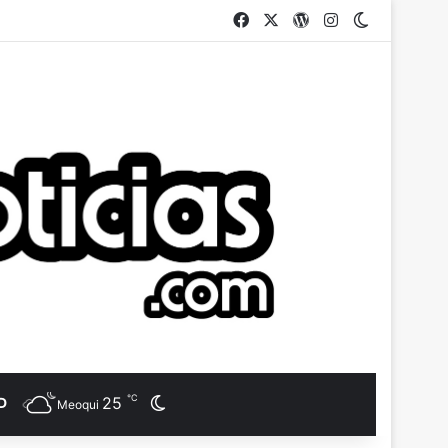
Facebook
X
WordPress
Instagram
Switch ski
℃
25
D
Switch skin
Meoqui