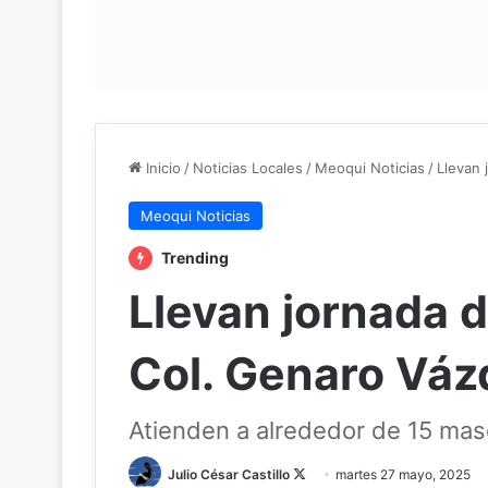
Inicio
/
Noticias Locales
/
Meoqui Noticias
/
Llevan 
Meoqui Noticias
Trending
Llevan jornada d
Col. Genaro Vá
Atienden a alrededor de 15 mas
Follow
Julio César Castillo
martes 27 mayo, 2025