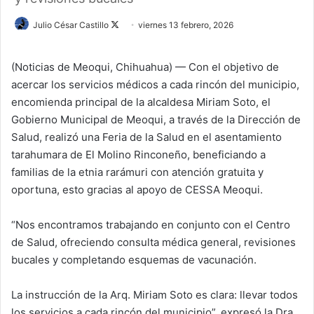
Julio César Castillo
F
viernes 13 febrero, 2026
o
l
(Noticias de Meoqui, Chihuahua) — Con el objetivo de
l
acercar los servicios médicos a cada rincón del municipio,
o
encomienda principal de la alcaldesa Miriam Soto, el
w
Gobierno Municipal de Meoqui, a través de la Dirección de
o
Salud, realizó una Feria de la Salud en el asentamiento
n
tarahumara de El Molino Rinconeño, beneficiando a
X
familias de la etnia rarámuri con atención gratuita y
oportuna, esto gracias al apoyo de CESSA Meoqui.
“Nos encontramos trabajando en conjunto con el Centro
de Salud, ofreciendo consulta médica general, revisiones
bucales y completando esquemas de vacunación.
La instrucción de la Arq. Miriam Soto es clara: llevar todos
los servicios a cada rincón del municipio”, expresó la Dra.