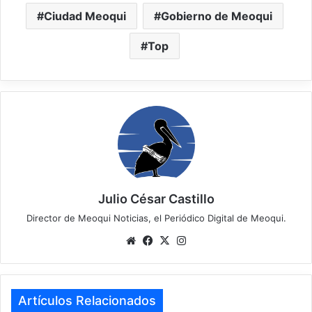
Ciudad Meoqui
Gobierno de Meoqui
Top
Julio César Castillo
Director de Meoqui Noticias, el Periódico Digital de Meoqui.
We
Fa
X
Ins
bsi
ce
tag
te
bo
ra
ok
m
Artículos Relacionados