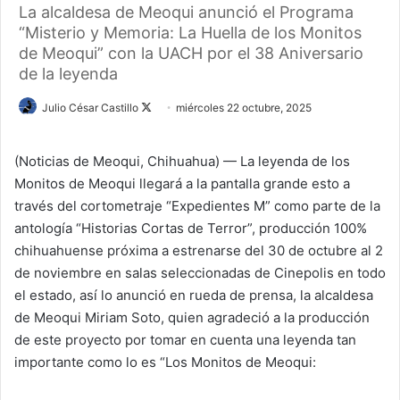
La alcaldesa de Meoqui anunció el Programa
“Misterio y Memoria: La Huella de los Monitos
de Meoqui” con la UACH por el 38 Aniversario
de la leyenda
Julio César Castillo
F
miércoles 22 octubre, 2025
o
l
(Noticias de Meoqui, Chihuahua) — La leyenda de los
l
Monitos de Meoqui llegará a la pantalla grande esto a
o
través del cortometraje “Expedientes M” como parte de la
w
antología “Historias Cortas de Terror”, producción 100%
o
chihuahuense próxima a estrenarse del 30 de octubre al 2
n
de noviembre en salas seleccionadas de Cinepolis en todo
X
el estado, así lo anunció en rueda de prensa, la alcaldesa
de Meoqui Miriam Soto, quien agradeció a la producción
de este proyecto por tomar en cuenta una leyenda tan
importante como lo es “Los Monitos de Meoqui: