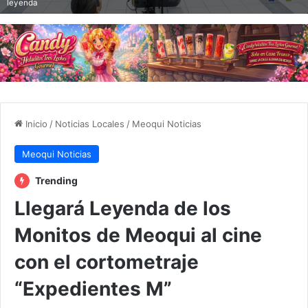
leyenda
Inicio
/
Noticias Locales
/
Meoqui Noticias
Meoqui Noticias
Trending
Llegará Leyenda de los
Monitos de Meoqui al cine
con el cortometraje
“Expedientes M”