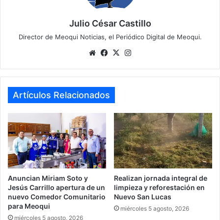
Julio César Castillo
Director de Meoqui Noticias, el Periódico Digital de Meoqui.
We
Fa
X
Ins
bsi
ce
tag
te
bo
ra
ok
m
Artículos Relacionados
Anuncian Miriam Soto y
Realizan jornada integral de
Jesús Carrillo apertura de un
limpieza y reforestación en
nuevo Comedor Comunitario
Nuevo San Lucas
para Meoqui
miércoles 5 agosto, 2026
miércoles 5 agosto, 2026