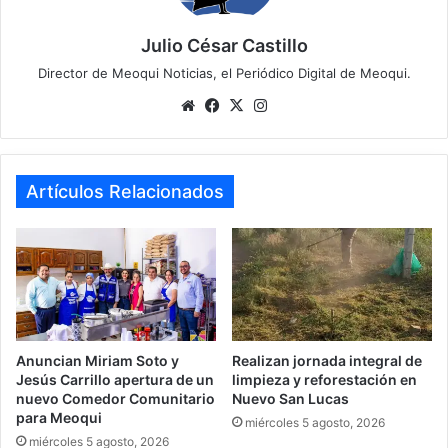
Julio César Castillo
Director de Meoqui Noticias, el Periódico Digital de Meoqui.
We
Fa
X
Ins
bsi
ce
tag
te
bo
ra
ok
m
Artículos Relacionados
Anuncian Miriam Soto y
Realizan jornada integral de
Jesús Carrillo apertura de un
limpieza y reforestación en
nuevo Comedor Comunitario
Nuevo San Lucas
para Meoqui
miércoles 5 agosto, 2026
miércoles 5 agosto, 2026