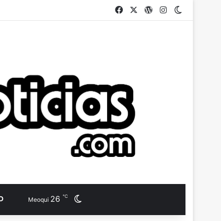
Facebook
X
WordPress
Instagram
Switch ski
℃
26
D
Switch skin
Meoqui