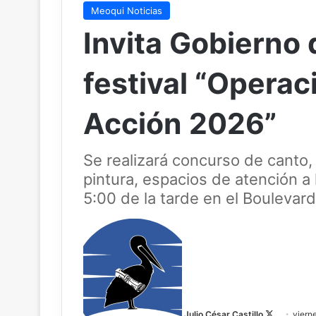
Meoqui Noticias
Invita Gobierno 
festival “Opera
Acción 2026”
Se realizará concurso de canto,
pintura, espacios de atención a l
5:00 de la tarde en el Boulevar
F
o
l
l
o
w
Julio César Castillo
viern