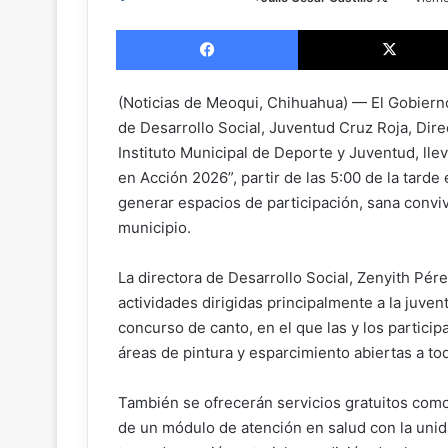
o
Facebook
n
X
(Noticias de Meoqui, Chihuahua) — El Gobiern
de Desarrollo Social, Juventud Cruz Roja, Dire
Instituto Municipal de Deporte y Juventud, lle
en Acción 2026”, partir de las 5:00 de la tarde
generar espacios de participación, sana convive
municipio.
La directora de Desarrollo Social, Zenyith Pér
actividades dirigidas principalmente a la juve
concurso de canto, en el que las y los partici
áreas de pintura y esparcimiento abiertas a tod
También se ofrecerán servicios gratuitos com
de un módulo de atención en salud con la unida