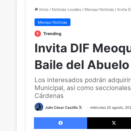
Inicio
/
Noticias Locales
/
Meoqui Noticias
/
Invita 
Meoqui Noticias
Trending
Invita DIF Meoqu
Baile del Abuelo
Los interesados podrán adquirir 
Municipal, así como seccionales
Cárdenas
Follow
Julio César Castillo
miércoles 20 agosto, 20
on
Facebook
X