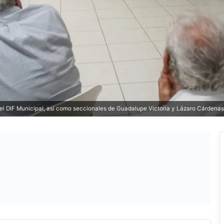
 del DIF Municipal, así como seccionales de Guadalupe Victoria y Lázaro Cárdenas