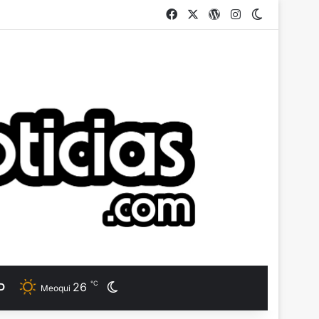
Facebook
X
WordPress
Instagram
Switch ski
℃
26
Switch skin
D
Meoqui