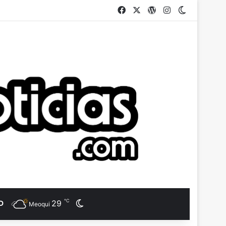
Facebook
X
WordPress
Instagram
Switch ski
℃
29
Switch skin
D
Meoqui