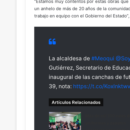
“Estamos muy contentos por estas obras que 
un anhelo de más de 20 años de la comunidad 
trabajo en equipo con el Gobierno del Estado”,
La alcaldesa de
#Meoqui
@Soy
Gutiérrez, Secretario de Educac
inaugural de las canchas de fu
39, nota:
https://t.co/Koxlnktw
Artículos Relacionados
Más de mil 100 vales d
uniformes y zapatos