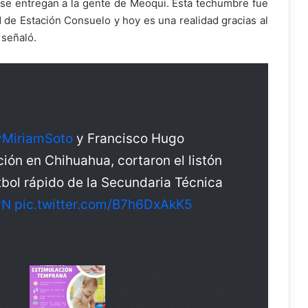
se entregan a la gente de Meoqui. Esta techumbre fue
de Estación Consuelo y hoy es una realidad gracias al
 señaló.
MiriamSoto
y Francisco Hugo
ión en Chihuahua, cortaron el listón
tbol rápido de la Secundaria Técnica
vN
pic.twitter.com/B7h6DxAkK5
e
Invita Gobierno de
Meoqui a taller gratuito