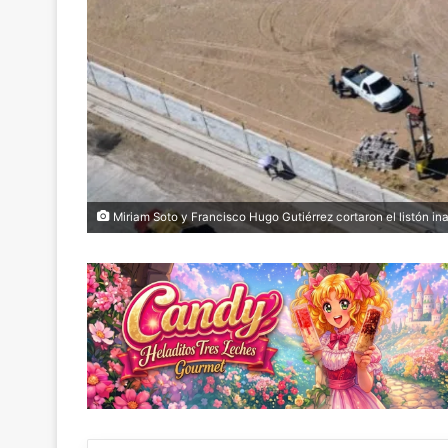
Miriam Soto y Francisco Hugo Gutiérrez cortaron el listón i