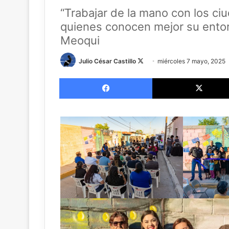
“Trabajar de la mano con los ci
quienes conocen mejor su entorn
Meoqui
Follow
Julio César Castillo
miércoles 7 mayo, 2025
on
Facebook
X