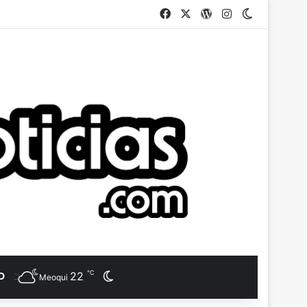
Facebook
X
WordPress
Instagram
Switch ski
℃
22
Switch skin
D
Meoqui