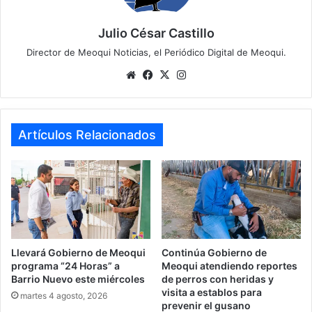
Julio César Castillo
Director de Meoqui Noticias, el Periódico Digital de Meoqui.
We
Fa
X
Ins
bsi
ce
tag
te
bo
ra
ok
m
Artículos Relacionados
Llevará Gobierno de Meoqui
Continúa Gobierno de
programa “24 Horas” a
Meoqui atendiendo reportes
Barrio Nuevo este miércoles
de perros con heridas y
visita a establos para
martes 4 agosto, 2026
prevenir el gusano