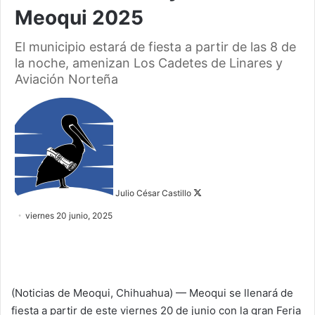
Meoqui 2025
El municipio estará de fiesta a partir de las 8 de
la noche, amenizan Los Cadetes de Linares y
Aviación Norteña
F
o
l
l
o
w
Julio César Castillo
o
viernes 20 junio, 2025
n
X
(Noticias de Meoqui, Chihuahua) — Meoqui se llenará de
fiesta a partir de este viernes 20 de junio con la gran Feria