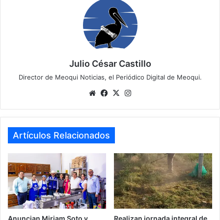
Julio César Castillo
Director de Meoqui Noticias, el Periódico Digital de Meoqui.
We
Fa
X
Ins
bsi
ce
tag
te
bo
ra
ok
m
Artículos Relacionados
Anuncian Miriam Soto y
Realizan jornada integral de