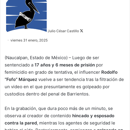
o
l
l
o
w
Julio César Castillo
o
viernes 31 enero, 2025
n
X
(Naucalpan, Estado de México) – Luego de ser
sentenciado a
17 años y 6 meses de prisión
por
feminicidio en grado de tentativa, el influencer
Rodolfo
“Fofo” Márquez
vuelve a ser tendencia tras la filtración de
un video en el que presuntamente es golpeado por
custodios dentro del penal de Barrientos.
En la grabación, que dura poco más de un minuto, se
observa al creador de contenido
hincado y esposado
contra la pared
, mientras los agentes de seguridad le