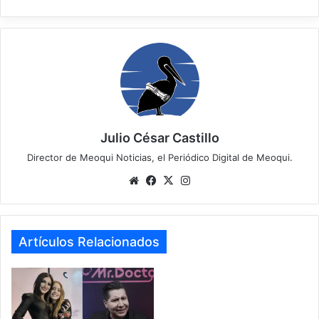
Julio César Castillo
Director de Meoqui Noticias, el Periódico Digital de Meoqui.
We
Fa
X
Ins
bsi
ce
tag
te
bo
ra
ok
m
Artículos Relacionados