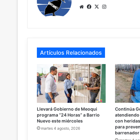
We
Fa
X
Ins
bsi
ce
tag
te
bo
ra
ok
m
Artículos Relacionados
Llevará Gobierno de Meoqui
Continúa G
programa “24 Horas” a Barrio
atendiendo 
Nuevo este miércoles
con heridas 
para preven
martes 4 agosto, 2026
barrenador