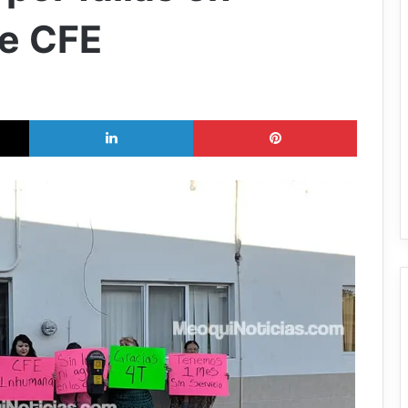
de CFE
X
LinkedIn
Pinterest