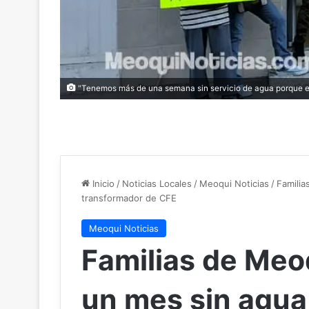
"Tenemos más de una semana sin servicio de agua porque el 
Inicio
/
Noticias Locales
/
Meoqui Noticias
/
Familia
transformador de CFE
Meoqui Noticias
Familias de Meo
un mes sin agua 