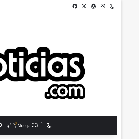
Facebook
X
WordPress
Instagram
Switch ski
℃
33
D
Switch skin
Meoqui