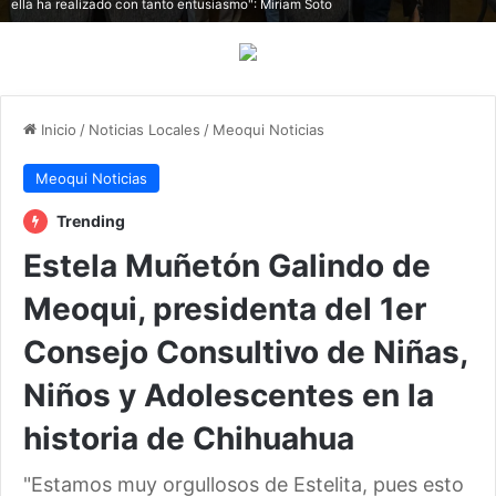
ella ha realizado con tanto entusiasmo": Miriam Soto
Inicio
/
Noticias Locales
/
Meoqui Noticias
Meoqui Noticias
Trending
Estela Muñetón Galindo de
Meoqui, presidenta del 1er
Consejo Consultivo de Niñas,
Niños y Adolescentes en la
historia de Chihuahua
"Estamos muy orgullosos de Estelita, pues esto