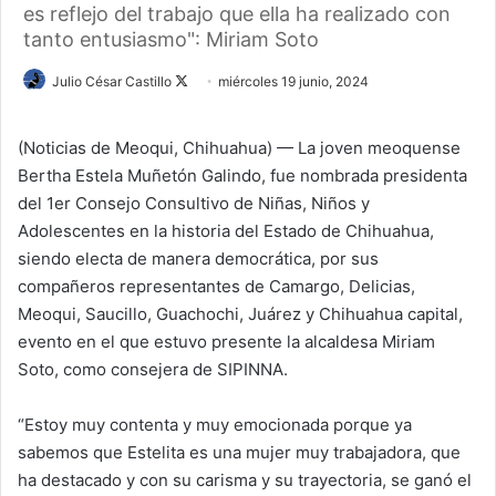
es reflejo del trabajo que ella ha realizado con
tanto entusiasmo": Miriam Soto
Julio César Castillo
F
miércoles 19 junio, 2024
o
l
(Noticias de Meoqui, Chihuahua) — La joven meoquense
l
Bertha Estela Muñetón Galindo, fue nombrada presidenta
o
del 1er Consejo Consultivo de Niñas, Niños y
w
Adolescentes en la historia del Estado de Chihuahua,
o
siendo electa de manera democrática, por sus
n
compañeros representantes de Camargo, Delicias,
X
Meoqui, Saucillo, Guachochi, Juárez y Chihuahua capital,
evento en el que estuvo presente la alcaldesa Miriam
Soto, como consejera de SIPINNA.
“Estoy muy contenta y muy emocionada porque ya
sabemos que Estelita es una mujer muy trabajadora, que
ha destacado y con su carisma y su trayectoria, se ganó el