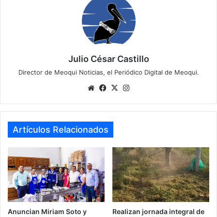
Julio César Castillo
Director de Meoqui Noticias, el Periódico Digital de Meoqui.
We
Fa
X
Ins
bsi
ce
tag
te
bo
ra
ok
m
Artículos Relacionados
Anuncian Miriam Soto y
Realizan jornada integral de