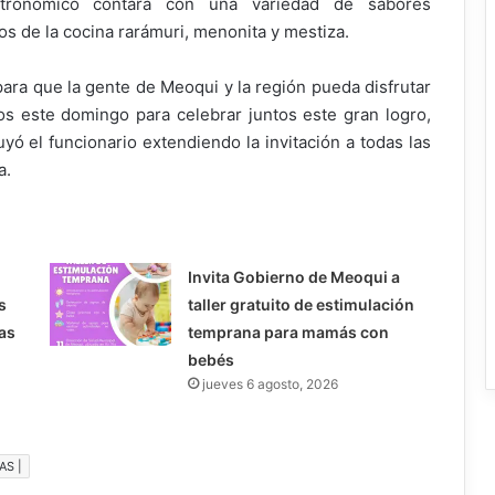
tronómico contará con una variedad de sabores
los de la cocina rarámuri, menonita y mestiza.
para que la gente de Meoqui y la región pueda disfrutar
s este domingo para celebrar juntos este gran logro,
yó el funcionario extendiendo la invitación a todas las
a.
Invita Gobierno de Meoqui a
s
taller gratuito de estimulación
as
temprana para mamás con
bebés
jueves 6 agosto, 2026
AS |