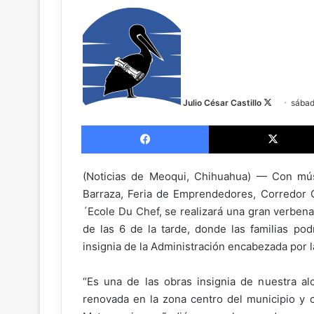
F
o
l
l
o
w
Julio César Castillo
sábad
o
Facebook
n
X
(Noticias de Meoqui, Chihuahua) — Con mú
Barraza, Feria de Emprendedores, Corredor 
´Ecole Du Chef, se realizará una gran verbena
de las 6 de la tarde, donde las familias po
insignia de la Administración encabezada por l
“Es una de las obras insignia de nuestra a
renovada en la zona centro del municipio y c