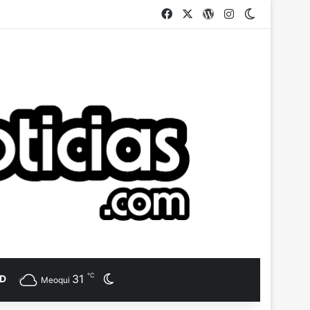
Facebook
X
WordPress
Instagram
Switch ski
℃
31
AD
Switch skin
Meoqui