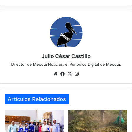
Julio César Castillo
Director de Meoqui Noticias, el Periódico Digital de Meoqui.
We
Fa
X
Ins
bsi
ce
tag
te
bo
ra
ok
m
Artículos Relacionados