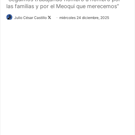
las familias y por el Meoqui que merecemos”
Julio César Castillo
F
miércoles 24 diciembre, 2025
o
l
l
o
w
o
n
X