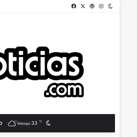
Facebook
X
WordPress
Instagram
Switch ski
℃
33
Switch skin
D
Meoqui