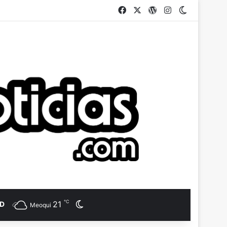
Facebook
X
WordPress
Instagram
Switch ski
℃
21
Switch skin
AD
Meoqui