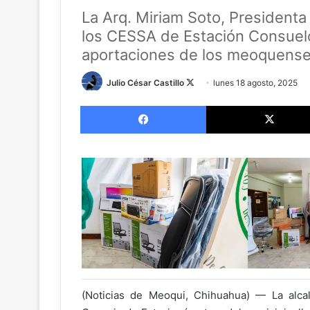
La Arq. Miriam Soto, Presidenta
los CESSA de Estación Consuelo 
aportaciones de los meoquens
Follow
Julio César Castillo
lunes 18 agosto, 2025
on
Facebook
X
(Noticias de Meoqui, Chihuahua) — La alca