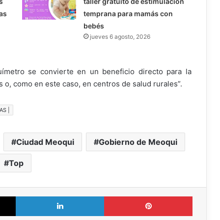
s
taller gratuito de estimulación
as
temprana para mamás con
bebés
jueves 6 agosto, 2026
metro se convierte en un beneficio directo para la
 o, como en este caso, en centros de salud rurales”.
AS |
Ciudad Meoqui
Gobierno de Meoqui
Top
X
LinkedIn
Pinterest