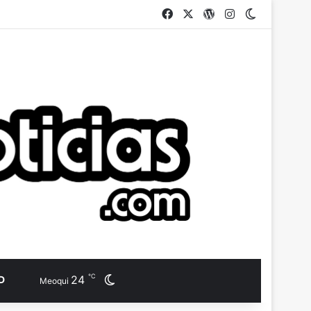
Facebook
X
WordPress
Instagram
Switch ski
℃
24
Switch skin
D
Meoqui