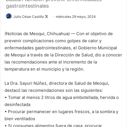
gastrointestinales
Julio César Castillo
F
miércoles 29 mayo, 2024
o
l
(Noticias de Meoqui, Chihuahua) — Con el objetivo de
l
prevenir complicaciones como golpes de calor y
o
enfermedades gastrointestinales, el Gobierno Municipal
w
de Meoqui a través de la Dirección de Salud, dio a conocer
o
las recomendaciones ante el incremento de la
n
temperatura en el municipio y la región.
X
La Dra. Sayuri Núñez, directora de Salud de Meoqui,
destacó las recomendaciones son las siguientes:
•⁠ ⁠Tomar al menos 2 litros de agua embotellada, hervida o
desinfectada
•⁠ ⁠Procurar permanecer en lugares frescos, a la sombra y
bien ventilados
•⁠ ⁠Si consumes alimentos fuera de casa, procurar