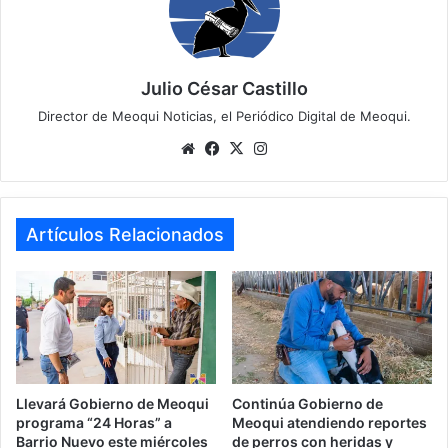
Julio César Castillo
Director de Meoqui Noticias, el Periódico Digital de Meoqui.
We
Fa
X
Ins
bsi
ce
tag
te
bo
ra
ok
m
Artículos Relacionados
Llevará Gobierno de Meoqui
Continúa Gobierno de
programa “24 Horas” a
Meoqui atendiendo reportes
Barrio Nuevo este miércoles
de perros con heridas y