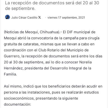
La recepción de documentos será del 20 al 30
de septiembre.
Julio César Castillo
F
viernes 17 septiembre, 2021
o
l
(Noticias de Meoqui, Chihuahua).- El DIF municipal de
l
Meoqui abrió la convocatoria de la campaña para cirugía
o
gratuita de cataratas, mismas que se llevan a cabo en
w
coordinación con el Club Rotario del Municipio de
o
Guerrero, la recepción de documentos será entre los días
n
20 al 30 de septiembre, así lo dio a conocer Norelia
X
Hernández, presidenta del Desarrollo Integral de la
Familia.
Así mismo, indicó que los beneficiarios deberán acudir en
persona a las instalaciones, pues se realizarán estudios
socioeconómicos, presentando la siguiente
documentación: