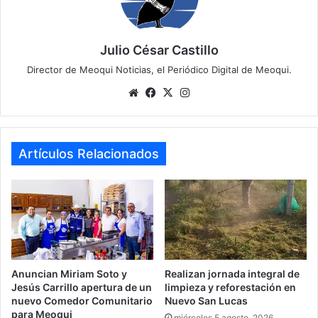
Julio César Castillo
Director de Meoqui Noticias, el Periódico Digital de Meoqui.
We
Fa
X
Ins
bsi
ce
tag
te
bo
ra
ok
m
Artículos Relacionados
Anuncian Miriam Soto y
Realizan jornada integral de
Jesús Carrillo apertura de un
limpieza y reforestación en
nuevo Comedor Comunitario
Nuevo San Lucas
para Meoqui
miércoles 5 agosto, 2026