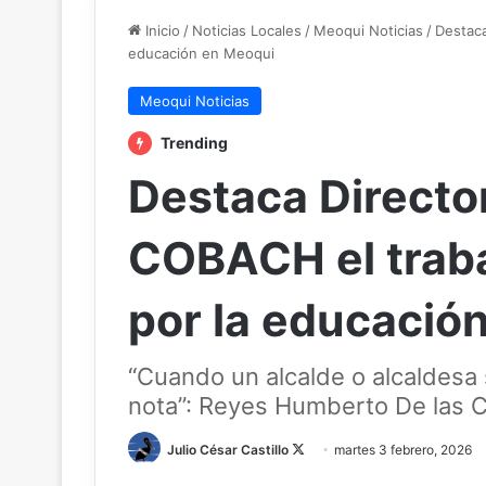
Inicio
/
Noticias Locales
/
Meoqui Noticias
/
Destaca
educación en Meoqui
Meoqui Noticias
Trending
Destaca Directo
COBACH el traba
por la educació
“Cuando un alcalde o alcaldesa
nota”: Reyes Humberto De las 
Follow
Julio César Castillo
martes 3 febrero, 2026
on
Facebook