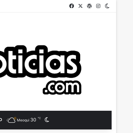
Facebook
X
WordPress
Instagram
Switch ski
℃
30
Switch skin
D
Meoqui