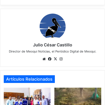
Julio César Castillo
Director de Meoqui Noticias, el Periódico Digital de Meoqui.
We
Fa
X
Ins
bsi
ce
tag
te
bo
ra
ok
m
Artículos Relacionados