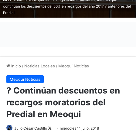
continúan los descuentos del 50% en recargos del año 2017 y anteriores del
Predial.
Inicio
/
Noticias Locales
/
Meoqui Noticias
Meoqui Noticias
? Continúan descuentos en
recargos moratorios del
Predial en Meoqui
Julio César Castillo
F
miércoles 11 julio, 2018
o