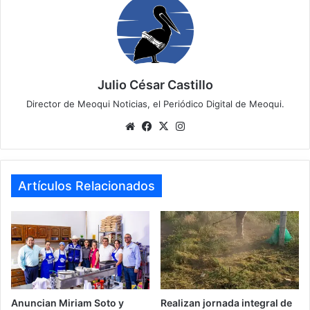
Julio César Castillo
Director de Meoqui Noticias, el Periódico Digital de Meoqui.
We
Fa
X
Ins
bsi
ce
tag
te
bo
ra
ok
m
Artículos Relacionados
Anuncian Miriam Soto y
Realizan jornada integral de