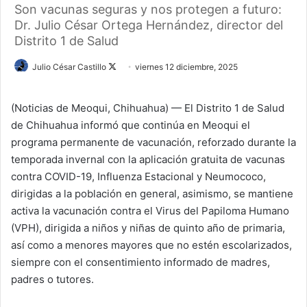
Son vacunas seguras y nos protegen a futuro:
Dr. Julio César Ortega Hernández, director del
Distrito 1 de Salud
Julio César Castillo
F
viernes 12 diciembre, 2025
o
l
(Noticias de Meoqui, Chihuahua) — El Distrito 1 de Salud
l
de Chihuahua informó que continúa en Meoqui el
o
programa permanente de vacunación, reforzado durante la
w
temporada invernal con la aplicación gratuita de vacunas
o
contra COVID-19, Influenza Estacional y Neumococo,
n
dirigidas a la población en general, asimismo, se mantiene
X
activa la vacunación contra el Virus del Papiloma Humano
(VPH), dirigida a niños y niñas de quinto año de primaria,
así como a menores mayores que no estén escolarizados,
siempre con el consentimiento informado de madres,
padres o tutores.