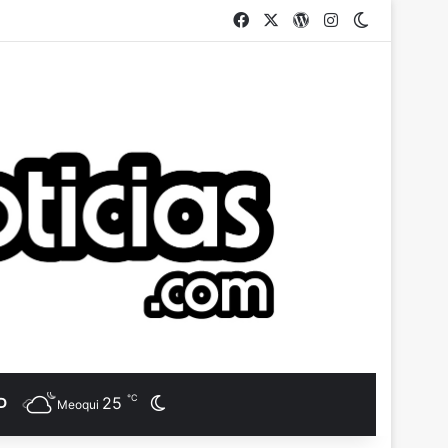
Facebook
X
WordPress
Instagram
Switch ski
℃
25
Switch skin
D
Meoqui