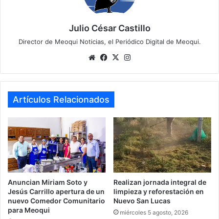
Julio César Castillo
Director de Meoqui Noticias, el Periódico Digital de Meoqui.
We
Fa
X
Ins
bsi
ce
tag
te
bo
ra
ok
m
Artículos Relacionados
Anuncian Miriam Soto y
Realizan jornada integral de
Jesús Carrillo apertura de un
limpieza y reforestación en
nuevo Comedor Comunitario
Nuevo San Lucas
para Meoqui
miércoles 5 agosto, 2026