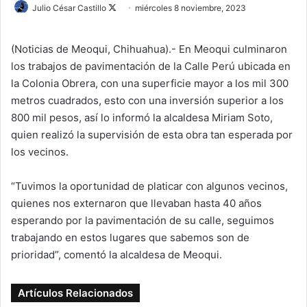
Julio César Castillo
F
miércoles 8 noviembre, 2023
o
l
(Noticias de Meoqui, Chihuahua).- En Meoqui culminaron
l
los trabajos de pavimentación de la Calle Perú ubicada en
o
la Colonia Obrera, con una superficie mayor a los mil 300
w
metros cuadrados, esto con una inversión superior a los
o
800 mil pesos, así lo informó la alcaldesa Miriam Soto,
n
quien realizó la supervisión de esta obra tan esperada por
X
los vecinos.
“Tuvimos la oportunidad de platicar con algunos vecinos,
quienes nos externaron que llevaban hasta 40 años
esperando por la pavimentación de su calle, seguimos
trabajando en estos lugares que sabemos son de
prioridad”, comentó la alcaldesa de Meoqui.
Artículos Relacionados