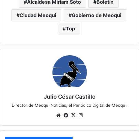
Alcaldesa Miriam Soto
Boletín
Ciudad Meoqui
Gobierno de Meoqui
Top
Julio César Castillo
Director de Meoqui Noticias, el Periódico Digital de Meoqui.
We
Fa
X
Ins
bsi
ce
tag
te
bo
ra
ok
m