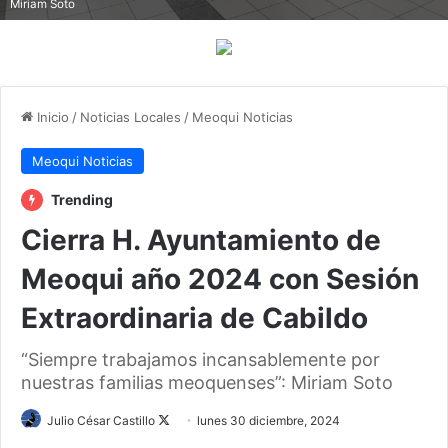
Miriam Soto
Inicio
/
Noticias Locales
/
Meoqui Noticias
Meoqui Noticias
Trending
Cierra H. Ayuntamiento de
Meoqui año 2024 con Sesión
Extraordinaria de Cabildo
“Siempre trabajamos incansablemente por
nuestras familias meoquenses”: Miriam Soto
Julio César Castillo
F
lunes 30 diciembre, 2024
o