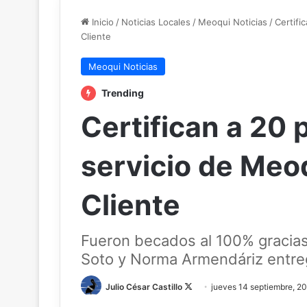
Inicio
/
Noticias Locales
/
Meoqui Noticias
/
Certifi
Cliente
Meoqui Noticias
Trending
Certifican a 20 
servicio de Meo
Cliente
Fueron becados al 100% gracia
Soto y Norma Armendáriz entreg
Julio César Castillo
F
jueves 14 septiembre, 2
o