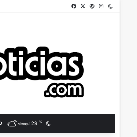
Facebook
X
WordPress
Instagram
Switch ski
℃
29
D
Switch skin
Meoqui