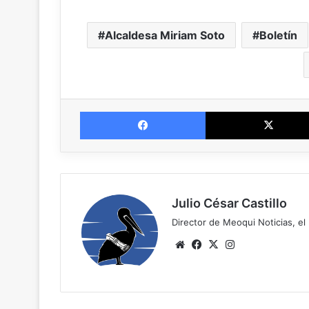
Alcaldesa Miriam Soto
Boletín
Facebook
Julio César Castillo
Director de Meoqui Noticias, el 
We
Fa
X
Ins
bsi
ce
tag
te
bo
ra
ok
m