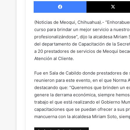
Facebook
l
l
o
(Noticias de Meoqui, Chihuahua).- “Enhorabuena
w
curso para brindar un mejor servicio a nuestros
o
profesionalizándose”, dijo la alcaldesa Miriam
n
del departamento de Capacitación de la Secreta
X
a 20 prestadores de servicios de Meoqui becad
Atención al Cliente.
Fue en Sala de Cabildo donde prestadores de s
reunieron para este evento, en el que Norma Ar
destacando que: “Queremos que brinden un ex
genere la derrama económica, siempre hemos 
trabajo el que está realizando el Gobierno Mu
capacitaciones que se puedan ofrecer a sus p
mancuerna con la alcaldesa Miriam Soto, siemp