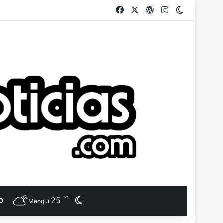
Facebook
X
WordPress
Instagram
Switch ski
℃
25
Switch skin
D
Meoqui