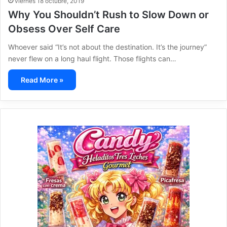
viernes 18 octubre, 2019
Why You Shouldn’t Rush to Slow Down or
Obsess Over Self Care
Whoever said “It’s not about the destination. It’s the journey”
never flew on a long haul flight. Those flights can…
Read More »