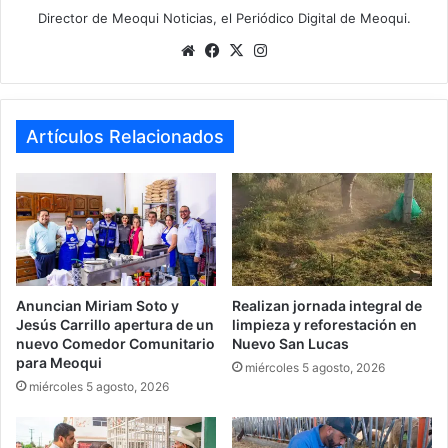
Director de Meoqui Noticias, el Periódico Digital de Meoqui.
We
Fa
X
Ins
bsi
ce
tag
te
bo
ra
ok
m
Artículos Relacionados
Anuncian Miriam Soto y
Realizan jornada integral de
Jesús Carrillo apertura de un
limpieza y reforestación en
nuevo Comedor Comunitario
Nuevo San Lucas
para Meoqui
miércoles 5 agosto, 2026
miércoles 5 agosto, 2026