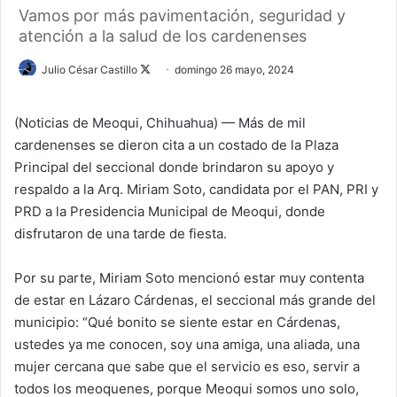
Vamos por más pavimentación, seguridad y
atención a la salud de los cardenenses
Julio César Castillo
F
domingo 26 mayo, 2024
o
l
(Noticias de Meoqui, Chihuahua) — Más de mil
l
cardenenses se dieron cita a un costado de la Plaza
o
Principal del seccional donde brindaron su apoyo y
w
respaldo a la Arq. Miriam Soto, candidata por el PAN, PRI y
o
PRD a la Presidencia Municipal de Meoqui, donde
n
disfrutaron de una tarde de fiesta.
X
Por su parte, Miriam Soto mencionó estar muy contenta
de estar en Lázaro Cárdenas, el seccional más grande del
municipio: “Qué bonito se siente estar en Cárdenas,
ustedes ya me conocen, soy una amiga, una aliada, una
mujer cercana que sabe que el servicio es eso, servir a
todos los meoquenes, porque Meoqui somos uno solo,