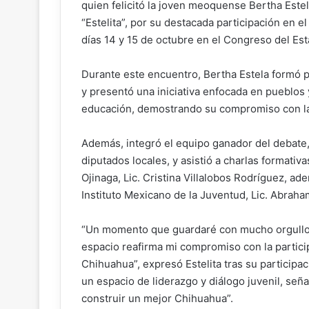
quien felicitó la joven meoquense Bertha Est
X
“Estelita”, por su destacada participación en 
días 14 y 15 de octubre en el Congreso del Est
Durante este encuentro, Bertha Estela formó 
y presentó una iniciativa enfocada en pueblos
educación, demostrando su compromiso con la in
Además, integró el equipo ganador del debate,
diputados locales, y asistió a charlas formativ
Ojinaga, Lic. Cristina Villalobos Rodríguez, ad
Instituto Mexicano de la Juventud, Lic. Abrah
“Un momento que guardaré con mucho orgullo. 
espacio reafirma mi compromiso con la partici
Chihuahua”, expresó Estelita tras su participa
un espacio de liderazgo y diálogo juvenil, señ
construir un mejor Chihuahua”.