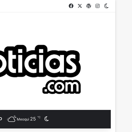
Facebook
X
WordPress
Instagram
Switch ski
℃
25
D
Switch skin
Meoqui