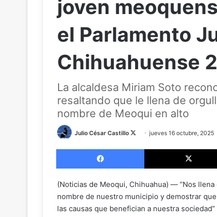
joven meoquens
el Parlamento Ju
Chihuahuense 
La alcaldesa Miriam Soto reconoc
resaltando que le llena de orgu
nombre de Meoqui en alto
Julio César Castillo
F
jueves 16 octubre, 2025
o
Facebook
l
l
o
(Noticias de Meoqui, Chihuahua) — “Nos llena d
w
nombre de nuestro municipio y demostrar que
o
las causas que benefician a nuestra sociedad”
n