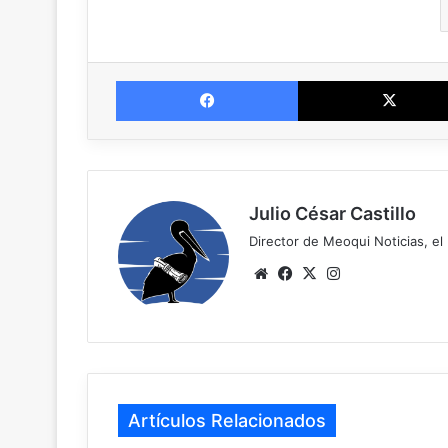
Facebook
Julio César Castillo
Director de Meoqui Noticias, el 
We
Fa
X
Ins
bsi
ce
tag
te
bo
ra
ok
m
Artículos Relacionados