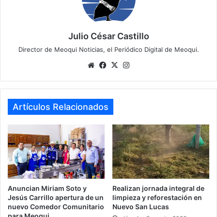
Julio César Castillo
Director de Meoqui Noticias, el Periódico Digital de Meoqui.
We
Fa
X
Ins
bsi
ce
tag
te
bo
ra
ok
m
Artículos Relacionados
Anuncian Miriam Soto y
Realizan jornada integral de
Jesús Carrillo apertura de un
limpieza y reforestación en
nuevo Comedor Comunitario
Nuevo San Lucas
para Meoqui