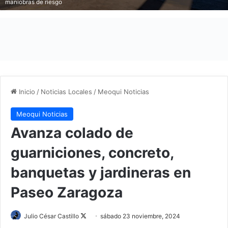
maniobras de riesgo
Inicio
/
Noticias Locales
/
Meoqui Noticias
Meoqui Noticias
Avanza colado de
guarniciones, concreto,
banquetas y jardineras en
Paseo Zaragoza
Julio César Castillo
F
sábado 23 noviembre, 2024