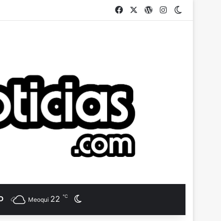
Facebook
X
WordPress
Instagram
Switch ski
℃
22
Switch skin
D
Meoqui