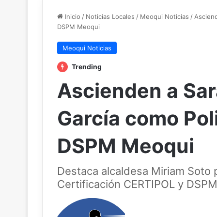
Inicio
/
Noticias Locales
/
Meoqui Noticias
/
Asciend
DSPM Meoqui
Meoqui Noticias
Trending
Ascienden a Sar
García como Pol
DSPM Meoqui
Destaca alcaldesa Miriam Soto 
Certificación CERTIPOL y DSPM 
Follow
on