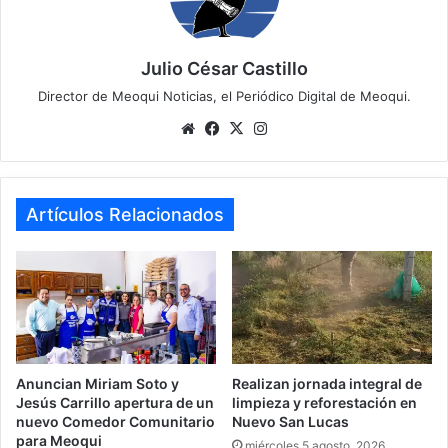
Julio César Castillo
Director de Meoqui Noticias, el Periódico Digital de Meoqui.
We
Fa
X
Ins
bsi
ce
tag
te
bo
ra
ok
m
Artículos Relacionados
Anuncian Miriam Soto y
Realizan jornada integral de
Jesús Carrillo apertura de un
limpieza y reforestación en
nuevo Comedor Comunitario
Nuevo San Lucas
para Meoqui
miércoles 5 agosto, 2026