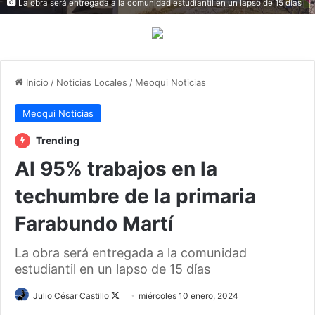
La obra será entregada a la comunidad estudiantil en un lapso de 15 días
Inicio
/
Noticias Locales
/
Meoqui Noticias
Meoqui Noticias
Trending
Al 95% trabajos en la
techumbre de la primaria
Farabundo Martí
La obra será entregada a la comunidad
estudiantil en un lapso de 15 días
Julio César Castillo
F
miércoles 10 enero, 2024
o