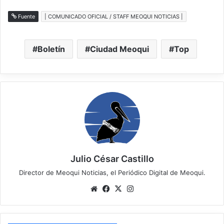
Fuente
| COMUNICADO OFICIAL / STAFF MEOQUI NOTICIAS |
Boletín
Ciudad Meoqui
Top
Julio César Castillo
Director de Meoqui Noticias, el Periódico Digital de Meoqui.
We
Fa
X
Ins
bsi
ce
tag
te
bo
ra