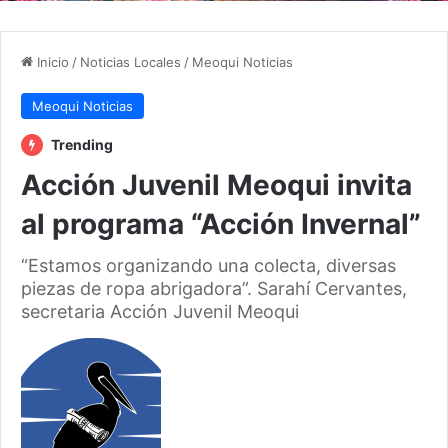
Inicio
/
Noticias Locales
/
Meoqui Noticias
Meoqui Noticias
Trending
Acción Juvenil Meoqui invita
al programa “Acción Invernal”
“Estamos organizando una colecta, diversas
piezas de ropa abrigadora”. Sarahí Cervantes,
secretaria Acción Juvenil Meoqui
F
o
l
l
o