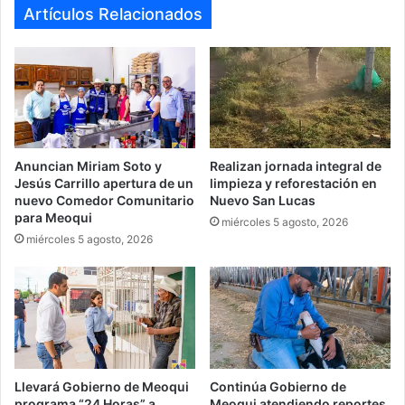
ok
m
Artículos Relacionados
Anuncian Miriam Soto y
Realizan jornada integral de
Jesús Carrillo apertura de un
limpieza y reforestación en
nuevo Comedor Comunitario
Nuevo San Lucas
para Meoqui
miércoles 5 agosto, 2026
miércoles 5 agosto, 2026
Llevará Gobierno de Meoqui
Continúa Gobierno de
programa “24 Horas” a
Meoqui atendiendo reportes