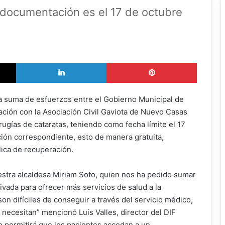
e documentación es el 17 de octubre
X
LinkedIn
Pinterest
a suma de esfuerzos entre el Gobierno Municipal de
ación con la Asociación Civil Gaviota de Nuevo Casas
gías de cataratas, teniendo como fecha límite el 17
ión correspondiente, esto de manera gratuita,
lica de recuperación.
tra alcaldesa Miriam Soto, quien nos ha pedido sumar
privada para ofrecer más servicios de salud a la
on difíciles de conseguir a través del servicio médico,
necesitan” mencionó Luis Valles, director del DIF
n permitirá que los pacientes accedan a un