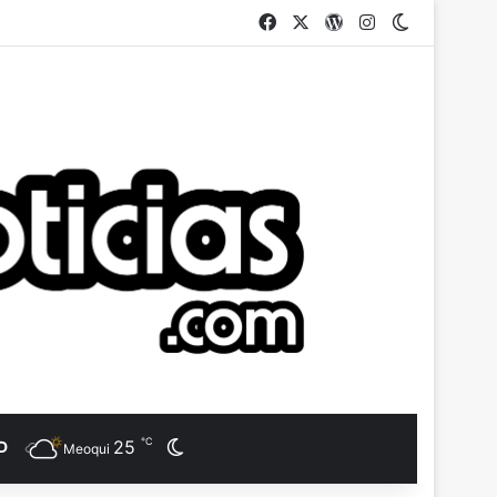
Facebook
X
WordPress
Instagram
Switch ski
℃
25
D
Switch skin
Meoqui