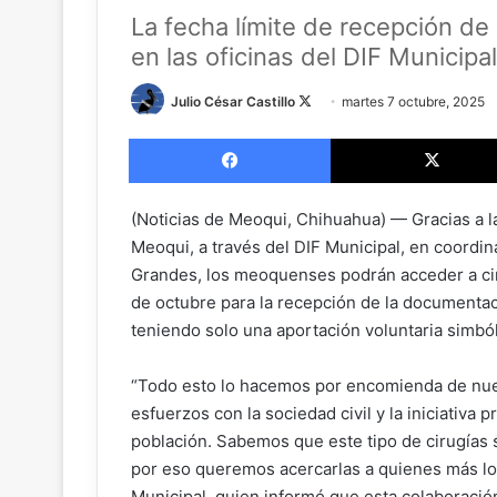
La fecha límite de recepción d
en las oficinas del DIF Municipal
Julio César Castillo
F
martes 7 octubre, 2025
o
Facebook
l
l
o
(Noticias de Meoqui, Chihuahua) — Gracias a l
w
Meoqui, a través del DIF Municipal, en coordin
o
Grandes, los meoquenses podrán acceder a ciru
n
de octubre para la recepción de la documentac
X
teniendo solo una aportación voluntaria simbó
“Todo esto lo hacemos por encomienda de nues
esfuerzos con la sociedad civil y la iniciativa 
población. Sabemos que este tipo de cirugías s
por eso queremos acercarlas a quienes más lo 
Municipal, quien informó que esta colaboració