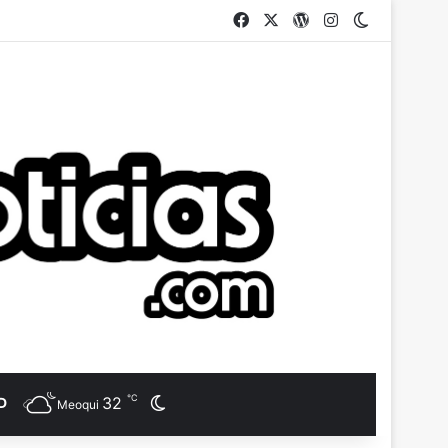
Facebook
X
WordPress
Instagram
Switch ski
℃
32
Switch skin
D
Meoqui