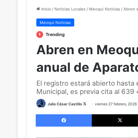
Inicio
/
Noticias Locales
/
Meoqui Noticias
/
Abren e
Meoqui Noticias
Trending
Abren en Meoqu
anual de Aparat
El registro estará abierto hasta 
Municipal, es previa cita al 63
Follow
Julio César Castillo
viernes 27 febrero, 2026
on
Facebook
X