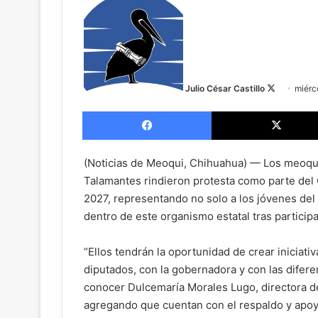
F
o
l
l
o
w
Julio César Castillo
miérc
o
Facebook
n
X
(Noticias de Meoqui, Chihuahua) — Los meoqu
Talamantes rindieron protesta como parte del 
2027, representando no solo a los jóvenes del
dentro de este organismo estatal tras particip
“Ellos tendrán la oportunidad de crear iniciativ
diputados, con la gobernadora y con las diferen
conocer Dulcemaría Morales Lugo, directora de
agregando que cuentan con el respaldo y apoyo