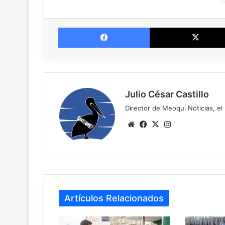
Facebook
Julio César Castillo
Director de Meoqui Noticias, el 
We
Fa
X
Ins
bsi
ce
tag
te
bo
ra
ok
m
Artículos Relacionados