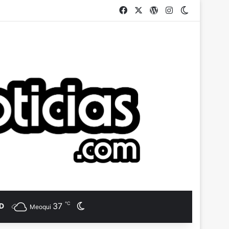
Facebook
X
WordPress
Instagram
Switch ski
℃
37
D
Switch skin
Meoqui